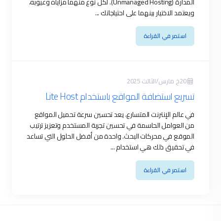
ة (Unmanaged Hosting). لكل نوع منهما مزاياه وعيوبه،
...
Lite Hos
حسين سرعة تحميل المواقع
بة المستخدم وتعزيز ترتيب
من أفضل الحلول التي تساعد