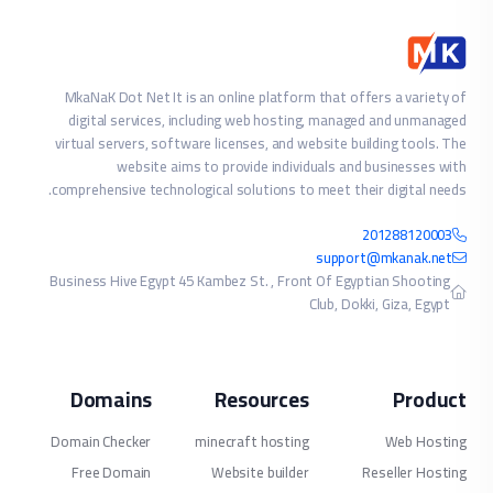
MkaNaK Dot Net It is an on
digital services, includi
virtual servers, software li
website aims to pr
comprehensive technological 
Business Hive Egypt 45 Kambe
Domains
R
Domain Checker
minec
Free Domain
Web